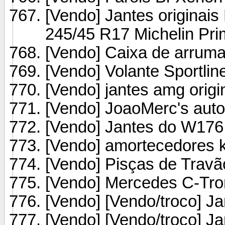
[Vendo] Jantes originai
245/45 R17 Michelin Pri
[Vendo] Caixa de arrum
[Vendo] Volante Sportli
[Vendo] jantes amg orig
[Vendo] JoaoMerc's auto
[Vendo] Jantes do W176
[Vendo] amortecedores k
[Vendo] Pisças de Trav
[Vendo] Mercedes C-Tro
[Vendo] [Vendo/troco] J
[Vendo] [Vendo/troco] J