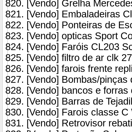
[Vendo] Grelha Merced
[Vendo] Embaladeiras 
[Vendo] Ponteiras de 
[Vendo] opticas Sport C
[Vendo] Faróis CL203 S
[Vendo] filtro de ar clk 2
[Vendo] farois frente rep
[Vendo] Bombas/pinças
[Vendo] bancos e forras
[Vendo] Barras de Tejadi
[Vendo] Farois classe 
[Vendo] Retrovisor reba