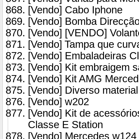
[Vendo] Cabo Iphone
[Vendo] Bomba Direcção
[Vendo] [VENDO] Volan
[Vendo] Tampa que curv
[Vendo] Embaladeiras C
[Vendo] Kit embraigem 
[Vendo] Kit AMG Merce
[Vendo] Diverso materi
[Vendo] w202
[Vendo] Kit de acessóri
Classe E Station
[Vendo] Mercedes w124 3