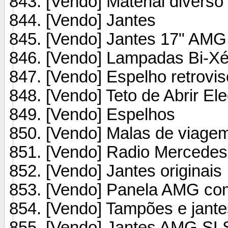
[Vendo] Material divers
[Vendo] Jantes
[Vendo] Jantes 17" AMG 
[Vendo] Lampadas Bi-X
[Vendo] Espelho retrov
[Vendo] Teto de Abrir E
[Vendo] Espelhos
[Vendo] Malas de viag
[Vendo] Radio Merce
[Vendo] Jantes originais
[Vendo] Panela AMG com
[Vendo] Tampões e jantes
[Vendo] Jantes AMG SL