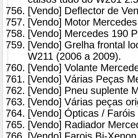
[Vendo] Deflector de Ve
[Vendo] Motor Mercedes
[Vendo] Mercedes 190 
[Vendo] Grelha frontal
W211 (2006 a 2009).
[Vendo] Volante Merced
[Vendo] Várias Peças M
[Vendo] Pneu suplente 
[Vendo] Várias peças or
[Vendo] Ópticas / Farói
[Vendo] Radiador Merced
[Vendo] Farois Bi-Xeno