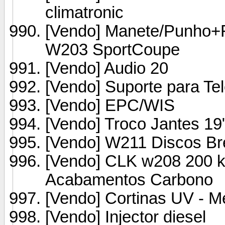
climatronic
[Vendo] Manete/Punho+
W203 SportCoupe
[Vendo] Audio 20
[Vendo] Suporte para Te
[Vendo] EPC/WIS
[Vendo] Troco Jantes 19"
[Vendo] W211 Discos Br
[Vendo] CLK w208 200 
Acabamentos Carbono
[Vendo] Cortinas UV - 
[Vendo] Injector diesel