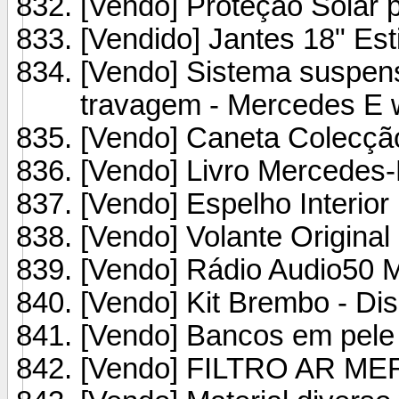
[Vendo] Proteção Solar 
[Vendido] Jantes 18" Est
[Vendo] Sistema suspens
travagem - Mercedes E
[Vendo] Caneta Colecç
[Vendo] Livro Mercedes-
[Vendo] Espelho Interi
[Vendo] Volante Origin
[Vendo] Rádio Audio50
[Vendo] Kit Brembo - Di
[Vendo] Bancos em pele 
[Vendo] FILTRO AR M