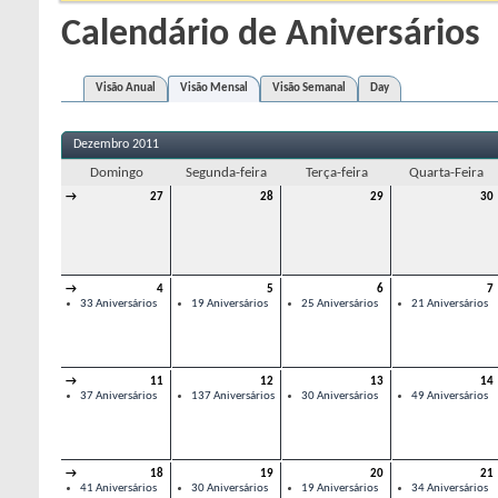
Calendário de Aniversários
Visão Anual
Visão Mensal
Visão Semanal
Day
Dezembro 2011
Domingo
Segunda-feira
Terça-feira
Quarta-Feira
→
27
28
29
30
→
4
5
6
7
33 Aniversários
19 Aniversários
25 Aniversários
21 Aniversários
→
11
12
13
14
37 Aniversários
137 Aniversários
30 Aniversários
49 Aniversários
→
18
19
20
21
41 Aniversários
30 Aniversários
19 Aniversários
34 Aniversários