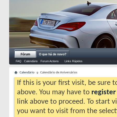
Fórum
O que há de novo?
FAQ
Calendário
Forum Actions
Links Rápidos
Calendário
Calendário de Aniversários
If this is your first visit, be sure
above. You may have to
register
link above to proceed. To start 
you want to visit from the selec