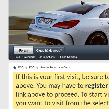
Fórum
O que há de novo?
FAQ
Calendário
Forum Actions
Links Rápidos
FAQ
FAQ
Uso do Fórum em Geral
If this is your first visit, be sure
above. You may have to
register
link above to proceed. To start 
you want to visit from the selec