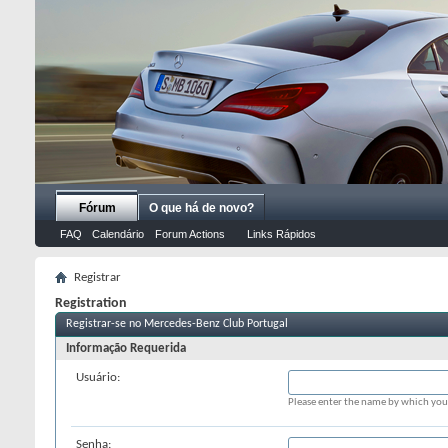
Fórum
O que há de novo?
FAQ
Calendário
Forum Actions
Links Rápidos
Registrar
Registration
Registrar-se no Mercedes-Benz Club Portugal
Informação Requerida
Usuário:
Please enter the name by which you 
Senha: