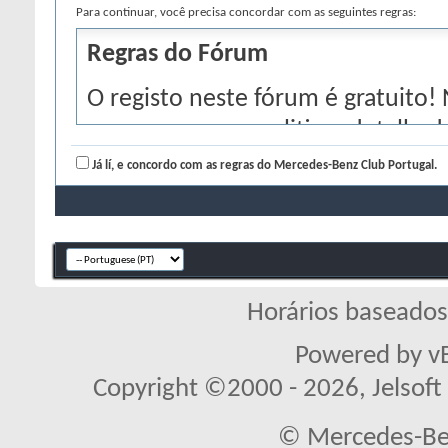
Para continuar, você precisa concordar com as seguintes regras:
Regras do Fórum
O registo neste fórum é gratuito!
com as regras e politicas detalha
termos, por favor, marque a caixa
Já lí, e concordo com as regras do Mercedes-Benz Club Portugal.
'Registar' abaixo. Se você desejar 
para a página principal do fórum.
Os administradores e moderador
manter toda a objectividade das 
Horários baseado
nós verificar todas as mensagens
Powered by vB
de vista do autor, e tanto os don
Copyright ©2000 - 2026, Jelsoft 
Enterprises Ltd. (desenvolvedores
responsabilidade pelo conteúdo
© Mercedes-Ben