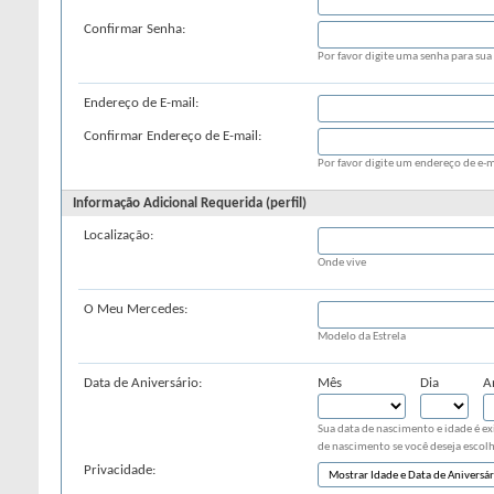
Confirmar Senha:
Por favor digite uma senha para sua 
Endereço de E-mail:
Confirmar Endereço de E-mail:
Por favor digite um endereço de e-m
Informação Adicional Requerida (perfil)
Localização:
Onde vive
O Meu Mercedes:
Modelo da Estrela
Data de Aniversário:
Mês
Dia
A
Sua data de nascimento e idade é ex
de nascimento se você deseja escolh
Privacidade: