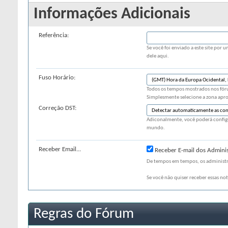
Informações Adicionais
Referência:
Se você foi enviado a este site po
dele aqui.
Fuso Horário:
Todos os tempos mostrados nos fór
Simplesmente selecione a zona aprop
Correção DST:
Adiconalmente, você poderá configu
mundo.
Receber Email...
Receber E-mail dos Admini
De tempos em tempos, os administra
Se você não quiser receber essas not
Regras do Fórum