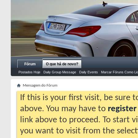
Fórum
O que há de novo?
Postados Hoje
Daily Group Message
Daily Events
Marcar Fóruns Como Li
Mensagem do Fórum
If this is your first visit, be sure
above. You may have to
register
link above to proceed. To start 
you want to visit from the selec